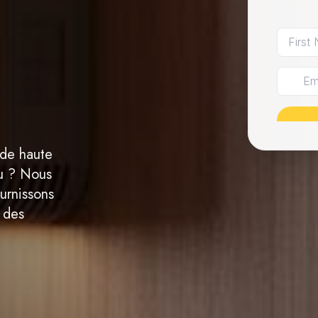
 de haute
au ? Nous
ournissons
é des