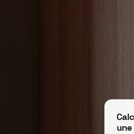
Cal
une 