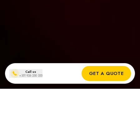
Call us
GET A QUOTE
+351 926 250 355
Solpanelsinstallationer
i Aljezur
Verkliga Resultat från Våra Solinstallatörer i Aljezur