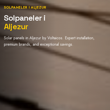
SOLPANELER I ALJEZUR
Solpaneler i
Aljezur
Solar panels in Aljezur by Voltaicos. Expert installation,
premium brands, and exceptional savings.