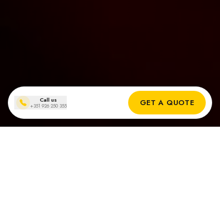
Call us
GET A QUOTE
+351 926 250 355
Solpanelsinstallationer
i Tavira
Verkliga Resultat från Våra Solinstallatörer i Tavira