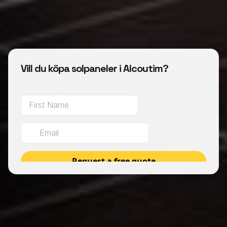
Vill du köpa solpaneler i Alcoutim?