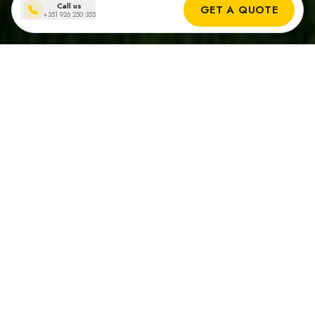
Call us
GET A QUOTE
+351 926 250 355
Professionelle Solar-Carport Installation an
der Algarve, Portugal
Solar-Carports verbinden Funktionalität und Nachhaltigkeit.
An der Algarve, wo das ganze Jahr über viel Sonne scheint,
bieten sie doppelte Vorteile: Schutz für Ihre Fahrzeuge und
gleichzeitig saubere, erneuerbare Energie für Ihr Zuhause
oder Ihr Unternehmen.
Wichtige Vorteile von Solar-Carports in Portugal
Zwei in eins: Fahrzeugschutz und Energieerzeugung