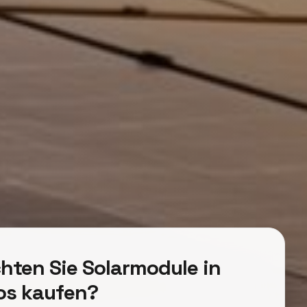
hten Sie Solarmodule in
os kaufen?