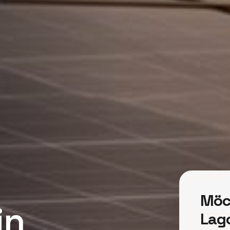
Möc
in
Lag