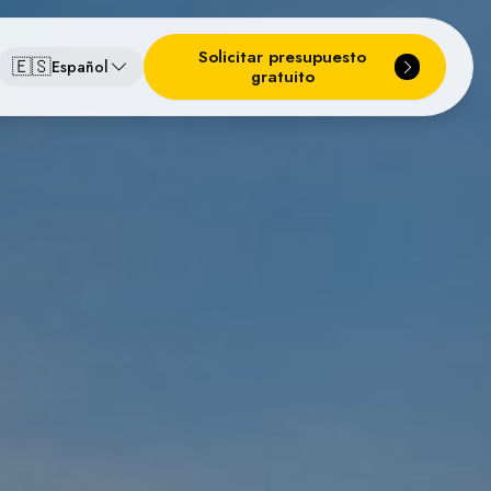
Solicitar presupuesto
🇪🇸
Español
gratuito