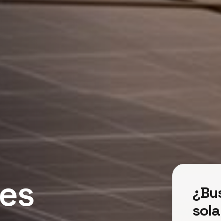
res
¿Bu
sola