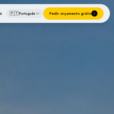
🇵🇹
o
Pedir orçamento grátis
Português