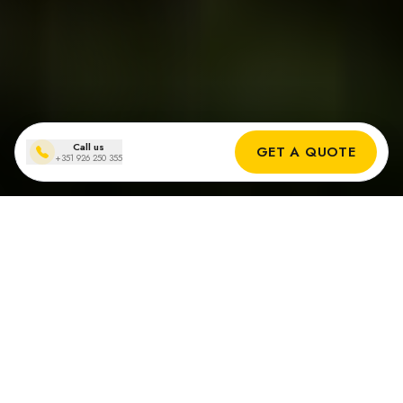
Call us
GET A QUOTE
+351 926 250 355
Porquê sistemas solares off-grid
em Portugal?
Poupança nos custos
Elimine a fatura da luz e proteja-se dos preços
crescentes da energia.