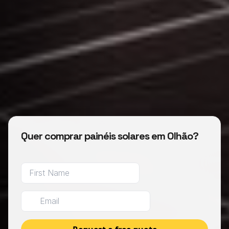
Quer comprar painéis solares em Olhão?