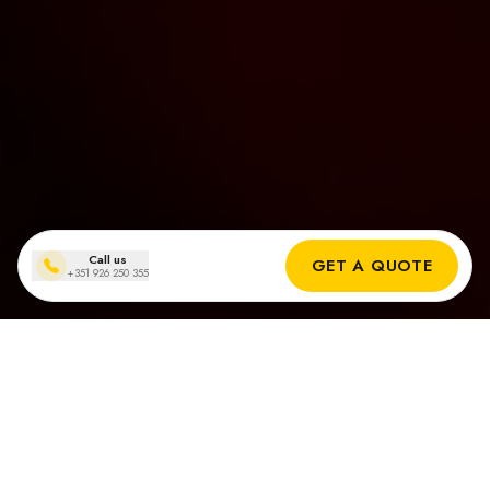
Call us
GET A QUOTE
+351 926 250 355
Instalações de painéis solares
em Quinta do Lago
Resultados reais dos nossos instaladores solares em Quinta