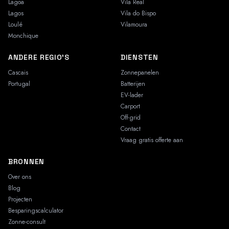
Lagoa
Vila Real
Lagos
Vila do Bispo
Loulé
Vilamoura
Monchique
ANDERE REGIO'S
DIENSTEN
Cascais
Zonnepanelen
Portugal
Batterijen
EV-lader
Carport
Off-grid
Contact
Vraag gratis offerte aan
BRONNEN
Over ons
Blog
Projecten
Besparingscalculator
Zonne-consult