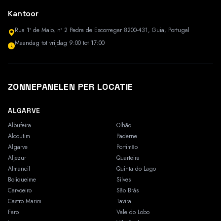
Kantoor
Rua 1º de Maio, nº 2 Pedra de Escorregar 8200-431, Guia, Portugal
Maandag tot vrijdag 9:00 tot 17:00
ZONNEPANELEN PER LOCATIE
ALGARVE
Albufeira
Olhão
Alcoutim
Paderne
Algarve
Portimão
Aljezur
Quarteira
Almancil
Quinta do Lago
Boliqueime
Silves
Carvoeiro
São Brás
Castro Marim
Tavira
Faro
Vale do Lobo