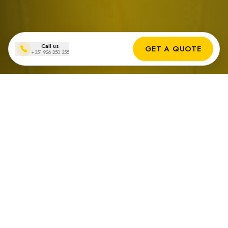
Call us
GET A QUOTE
+351 926 250 355
Neem contact met ons op!
Heeft u vragen, wilt u meer weten over onze diensten, of bent u
geïnteresseerd om te weten hoe wij, als een vertrouwd
zonnepanelenbedrijf, u kunnen helpen een betaalbare en effectieve
overgang naar zonne-energie te maken? Neem nu contact met ons op
door het formulier aan de rechterkant in te vullen. We horen graag van
u.
Telefoon
+351 289 580 117